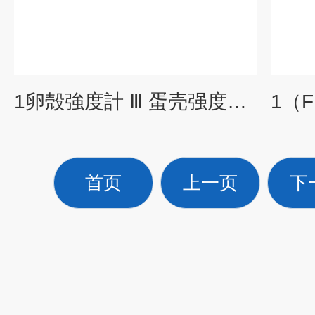
1卵殻強度計 Ⅲ 蛋壳强度测试仪三代
首页
上一页
下