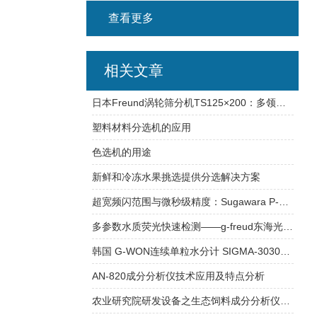
查看更多
相关文章
日本Freund涡轮筛分机TS125×200：多领域高效筛分的可靠选择
塑料材料分选机的应用
色选机的用途
新鲜和冷冻水果挑选提供分选解决方案
超宽频闪范围与微秒级精度：Sugawara P-2口袋型LED频闪仪
多参数水质荧光快速检测——g-freud东海光学FC-2便携式荧光光度计
韩国 G-WON连续单粒水分计 SIGMA-3030：精准控制稻谷水分的高效解决方案
AN-820成分分析仪技术应用及特点分析
农业研究院研发设备之生态饲料成分分析仪S-7120