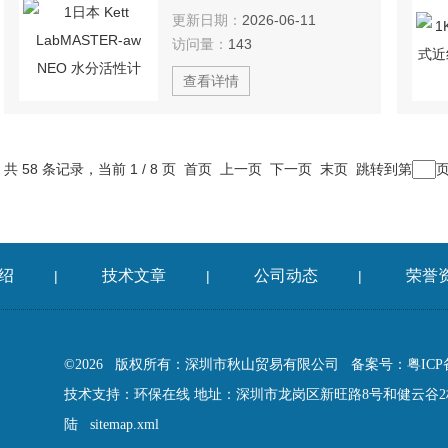
更新日期：
2026-06-11
访问量：
143
查看详情
共 58 条记录，当前 1 / 8 页 首页 上一页
下一页
末页
跳转到第
绍
技术文章
公司动态
荣誉
|
|
|
©2026 版权所有：深圳市秋山贸易有限公司
备案号：粤ICP备
技术支持：
环保在线
地址：深圳市龙岗区新旺路8号和健云谷2栋
陆
sitemap.xml