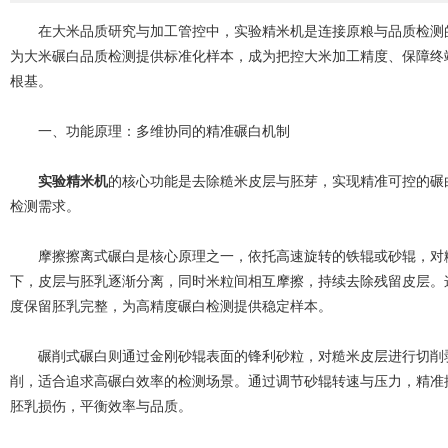
在大米品质研究与加工管控中，实验精米机是连接原粮与品质检测的
为大米碾白品质检测提供标准化样本，成为把控大米加工精度、保障终
根基。
一、功能原理：多维协同的精准碾白机制
实验精米机
的核心功能是去除糙米皮层与胚芽，实现精准可控的碾
检测需求。
摩擦擦离式碾白是核心原理之一，依托高速旋转的铁辊或砂辊，对糙
下，皮层与胚乳逐渐分离，同时米粒间相互摩擦，持续去除残留皮层。
度保留胚乳完整，为高精度碾白检测提供稳定样本。
碾削式碾白则通过金刚砂辊表面的锋利砂粒，对糙米皮层进行切削剥
削，适合追求高碾白效率的检测场景。通过调节砂辊转速与压力，精准
胚乳损伤，平衡效率与品质。