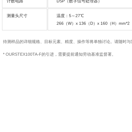
计数电路
DSP（数字信号处理器）
测量头尺寸
温度：5～27℃
266（W）x 136（D）x 160（H）mm*2
待测样品的详细规格、目标元素、精度、操作等将单独讨论。
请随时
* OURSTEX100TA-F的引进，需要提前通知劳动基准监督署。