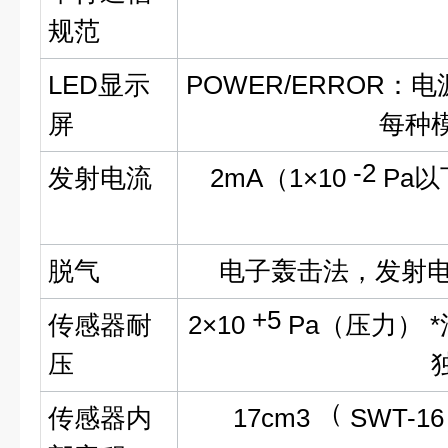
规范
LED显示
POWER/ERROR：
屏
每种
-2
发射电流
2mA（1×10
Pa以
脱气
电子轰击法，发射电
+5
传感器耐
2×10
Pa（压力） 
压
（
传感器内
17cm3
SWT-1