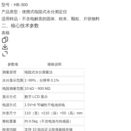
型号：HB-300
产品类型：便携式电阻式水分测定仪
适用样品：不含电解质的固体、粉末、颗粒、片状物料
二、核心技术参数
表格
参数项
规格说明
测量原理
电阻式水分测量法
水分显示范围
1~99%，分辨率 0.1%
电阻测量范围
10 kΩ ~ 900 MΩ
显示方式
数字 LCD 显示
电源方式
1.5V×6 节碱性干电池供电
外形尺寸
110（宽）×210（深）×50（高）mm
整机重量
约 0.5kg（不含电池与传感器）
校准功能
支持 10 组自定义校准曲线存储