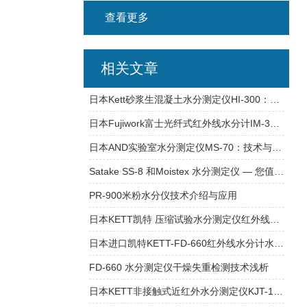
查看更多
相关文章
日本Kett砂浆生混凝土水分测定仪HI-300：施工现场水分测量的高效工具
日本Fujiwork富士光纤式红外线水分计IM-3SCV MODEL-2000：高精度水分测量
日本AND实验室水分测定仪MS-70：技术与实用性的平衡
Satake SS-8 和Moistex 水分测定仪 — 您值得拥有的精准水分测量利器
PR-900米粉水分仪技术介绍与应用
日本KETT凯特 压缩试验水分测定仪红外线水分计FD-720
日本进口凯特KETT-FD-660红外线水分计水分测定仪使用说明
FD‑660 水分测定仪干燥失重检测技术浅析
日本KETT非接触式近红外水分测定仪KJT-130：水含量精准测量