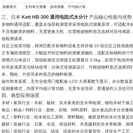
测量模式
支持单次测量、连续测量、平均值计算
三、日本
Kett HB-300 通用电阻式水分计
产品核心性能与优势
多物料通用适配，覆盖全场景检测需求
采用电阻式测量原理，可适配木
不含电解质的物料，无需更换主机，仅需根据物料形态选择对应传感器
低检测成本。
自定义校准功能，精准匹配非标物料
设备支持存储 10 组自定义校准
立专属校准模型，大幅提升特定物料的测量准确性，适配非标物料的个
便携式分体设计，现场检测灵活便捷
主机重量仅 0.5kg，采用干电
外等多场景灵活移动使用；分体式传感器设计，可根据物料形态选择四
末、颗粒、片状等多种形态的物料检测。
操作简单直观，无专业使用门槛
配备 LCD 大屏幕数字显示，水分数值
续测量模式，内置平均值计算功能，无需专业培训，普通操作人员也可
四、典型应用场景
木材 / 家具行业：木材、板材、实木家具的含水率检测，辅助木材干燥
食品 / 粮油 / 饲料行业：面粉、谷物、饲料原料、脱水食品的水分含
化工 / 塑料行业：粉末状化工原料、塑料颗粒、橡胶原料的水分含量监
建材 / 装修行业：石膏、水泥、保温材料、木质建材的含水率检测，保
纺织 / 造纸行业：纺织品、纸张、纸浆的水分含量管控，优化生产工艺