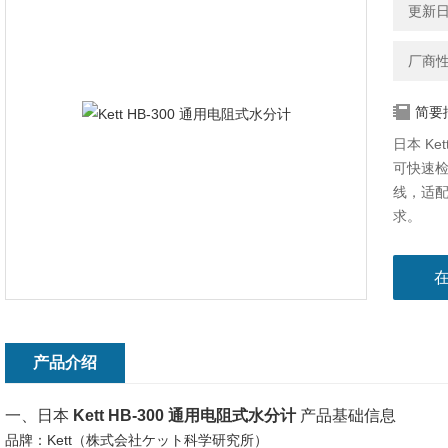
更新日期
厂商
简要
日本 K
可快速
线，适
求。
产品介绍
一、日本
Kett HB-300 通用电阻式水分计
产品基础信息
品牌：Kett（株式会社ケット科学研究所）