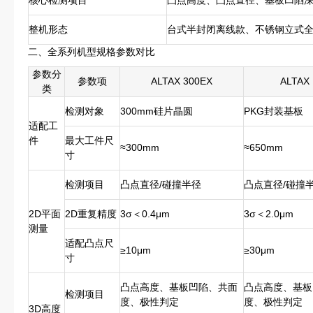
核心检测项目
凸点高度、凸点直径、基板凹陷
整机形态
台式半封闭离线款、不锈钢立式
二、全系列机型规格参数对比
参数分
参数项
ALTAX 300EX
ALTAX
类
检测对象
300mm硅片晶圆
PKG封装基板
适配工
件
最大工件尺
≈300mm
≈650mm
寸
检测项目
凸点直径/碰撞半径
凸点直径/碰撞
2D平面
2D重复精度
3σ＜0.4μm
3σ＜2.0μm
测量
适配凸点尺
≥10μm
≥30μm
寸
凸点高度、基板凹陷、共面
凸点高度、基板
检测项目
度、极性判定
度、极性判定
3D高度