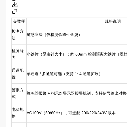
参数项
规格说明
检测方
磁感应法（仅检测铁磁性金属）
法
检测能
小铁片（昆虫针大小）：约 60mm 检测距离大铁片（螺栓 M
力
通道配
单通道 / 多通道可选（支持 1~4 通道扩展）
置
警报方
蜂鸣器报警 + 指示灯警示双报警机制，支持信号输出对
式
电源规
AC100V（50/60Hz），可选配 200/220/240V 版本
格