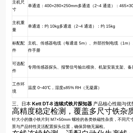
主机尺
单通道：400×280×250mm多通道（2~4 通道）：465×30
寸
主机重
单通道：约 10kg多通道（2~4 通道）：约 15kg
量
标配配
主机、传感器电缆（每通道 5m）、外部控制电缆（1m）
件
作手册
可选配
专用传感器探头、报警信号输出模块、机架安装支架、备
件
工作环
温度 0~40℃，湿度≤85% RH（无凝露）
境
三、日本
Kett DT-8 连续式铁片探知器
产品核心性能与优
高精度稳定检测，覆盖多尺寸铁杂
针大小的微小铁片到 M7×50mm 螺栓的各类铁磁性杂质，不同
景与产品特性灵活配置探头位置，确保异物无漏检。