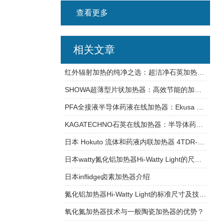
查看更多
相关文章
红外辐射加热的纯净之选：超洁净石英加热器技术解析
SHOWA超薄型片状加热器：高效节能的加热解决方案
PFA全接液半导体药液在线加热器：Ekusa ECN-60P低温热管理技术
KAGATECHNO石英在线加热器：半导体药液循环
日本 Hokuto 流体和药液内联加热器 4TDR-AM：高效节能的加热解决方案
日本watty氮化铝加热器Hi-Watty Light的尺寸介绍
日本inflidge卤素加热器介绍
氮化铝加热器Hi-Watty Light的标准尺寸及技术参数
氧化氮加热器技术与一般陶瓷加热器的优势？