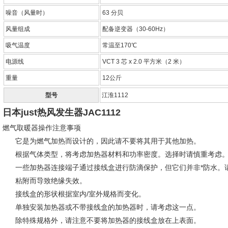
噪音（风量时）
63 分贝
风量组成
配备逆变器（30-60Hz）
吸气温度
常温至170℃
电源线
VCT 3 芯 x 2.0 平方米（2 米）
重量
12公斤
型号
江淮1112
日本just热风发生器JAC1112
燃气取暖器操作注意事项
它是为燃气加热而设计的，因此请不要将其用于其他加热。
根据气体类型，将考虑加热器材料和功率密度。
选择时请慎重考虑
一些加热器连接端子通过接线盒进行防滴保护，但它们并非*防水。
粘附而导致绝缘失效。
接线盒的形状根据室内/室外规格而变化。
单独安装加热器或不带接线盒的加热器时，请考虑这一点。
除特殊规格外，请注意不要将加热器的接线盒放在上表面。