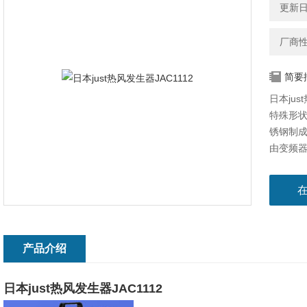
更新日期
厂商
简要
日本jus
特殊形
锈钢制成
由变频
产品介绍
日本just热风发生器JAC1112