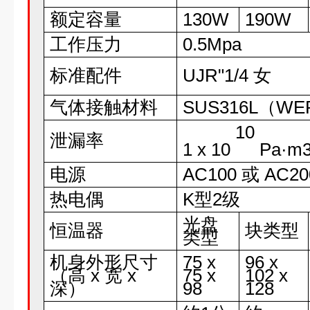
额定容量
130W
190W
工作压力
0.5Mpa
标准配件
UJR"1/4 女
气体接触材料
SUS316L（W
10
泄漏率
1 x 10
Pa·m
电源
AC100 或 AC20
热电偶
K型2级
光盘
恒温器
块类型
类型
机身外形尺寸
75 x
96 x
（高 x 宽 x
75 x
102 x
深）
98
128