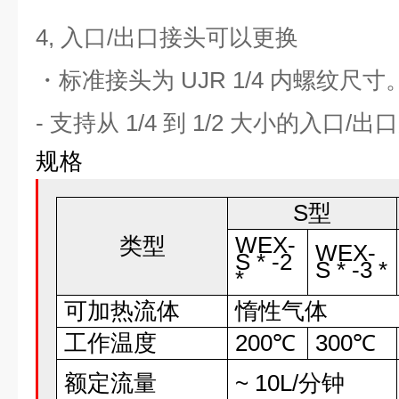
4, 入口/出口接头可以更换
・标准接头为 UJR 1/4 内螺纹尺寸
- 支持从 1/4 到 1/2 大小的入口/
规格
S型
WEX-
类型
WEX-
S * -2
S * -3 *
*
可加热流体
惰性气体
工作温度
200℃
300℃
额定流量
~ 10L/分钟