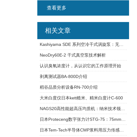
查看更多
相关文章
Kashiyama SDE 系列空冷干式涡旋泵：无油实现 10⁻² Pa 极限真空
NeoDry60E-2 干式真空泵技术解析
认识臭氧浓度计，从认识它的工作原理开始
剥离测试器BA-800D介绍
稻谷品质分析设备RN-700介绍
大米白度仪日本kett糙米、精米白度计C-600
NAGS20高性能超高压均质机：纳米技术领域的创新解决方案
日本Proteceng数字张力计STG-75：75mm导轮间距下高速精密张力监测方案
日本Tem-Tech半导体CMP浆料用压力传感器SE3000：高精度耐腐蚀