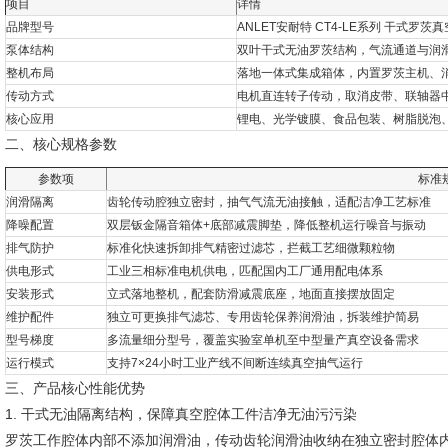
项目
详情
品牌型号
ANLET安耐特 CT4-LE系列 干式罗茨
泵体结构
双叶干式无油罗茨结构，气流通道与润
整机布局
落地一体式集成箱体，内置罗茨主机、
传动方式
电机直连转子传动，取消皮带、联轴器
核心应用
锂电、光学镀膜、食品包装、树脂脱泡
二、核心规格参数
参数项
标准
润滑隔离
齿轮传动腔独立密封，抽气气流无油接触，适配洁净工艺标准
降噪配置
双层钣金隔音箱体+底部减震脚垫，降低整机运行噪音与振动
排气防护
标准化快速拆卸排气精密过滤芯，拦截工艺细微颗粒物
供电形式
工业三相标准电机供电，匹配国内工厂通用配电体系
安装形式
立式落地整机，配套防滑减震底座，地面直接摆放固定
维护配件
独立可更换排气滤芯、专用齿轮保养润滑油，拆装维护简易
型号梯度
多流量细分型号，覆盖实验室单机至中型量产真空设备需求
运行模式
支持7×24小时工业产线不间断连续真空抽气运行
三、产品核心性能优势
1. 干式无油隔离结构，保障真空腔体工件洁净无油污污染
罗茨工作腔体内部不添加润滑油，传动齿轮润滑油收纳在独立密封腔体