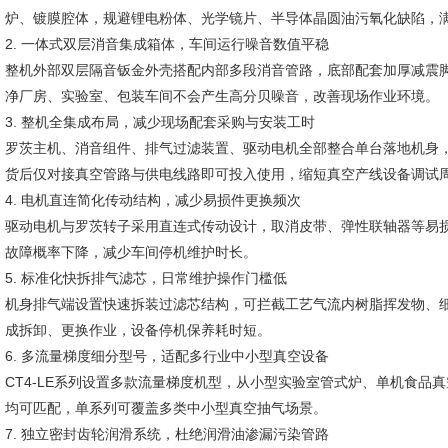
炉、镀膜腔体，规避锂电粉体、光学镜片、半导体晶圆油污氧化缺陷，
2. 一体式双层消音集成箱体，车间运行噪音数值平稳
整机外部双层隔音钣金外壳搭配内部多段消音管路，底部配套加厚减震
净厂房、实验室、包装车间不会产生高分贝噪音，改善现场作业环境。
3. 整机全集成布局，减少现场配套采购与安装工时
罗茨主机、消音组件、排气过滤装置、驱动电机全部整合单台落地机身
货后仅对接真空管路与供电线路即可投入使用，缩短真空产线设备调试
4. 电机直连简化传动结构，减少易损件更换频次
驱动电机与罗茨转子采用直连式传动设计，取消皮带、弹性联轴器等易损
故障概率下降，减少车间停机维护时长。
5. 标准化快拆排气滤芯，日常维护操作门槛低
机身排气端设置快速拆装过滤芯结构，可拦截工艺气流内树脂挥发物、
成拆卸、更换作业，设备停机保养耗时短。
6. 多流量梯度细分型号，适配多行业中小型真空设备
CT4-LE系列设置多款流量梯度机型，从小型实验室管式炉、单机食品
均可匹配，单系列可覆盖多类中小型真空抽气场景。
7. 独立密封齿轮润滑系统，杜绝润滑油渗漏污染管路