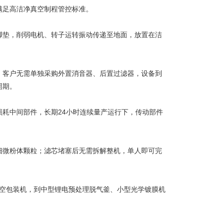
满足高洁净真空制程管控标准。
脚垫，削弱电机、转子运转振动传递至地面，放置在洁
，客户无需单独采购外置消音器、后置过滤器，设备到
周期。
耗中间部件，长期24小时连续量产运行下，传动部件
细微粉体颗粒；滤芯堵塞后无需拆解整机，单人即可完
真空包装机，到中型锂电预处理脱气釜、小型光学镀膜机