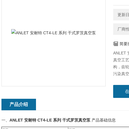
更新日期
厂商
简要
ANLE
真空工
构，齿
污染真
可拆卸
音数值
产品介绍
一、
ANLET 安耐特 CT4-LE 系列 干式罗茨真空泵
产品基础信息