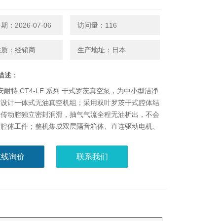
：2026-07-06
访问量：116
性质：经销商
生产地址：日本
描述：
T 安耐特 CT4-LE 系列 干式罗茨真空泵，为中小型洁净
艺设计一体式无油真空机组；采用双叶罗茨干式腔体结
轮传动腔独立密封润滑，抽气气流全程无油析出，不会
空腔体工件；整机集成双层隔音箱体、直连驱动电机、
排气精密过滤组件，优化减震降噪结构，运行振动、噪
可控；细分多档流量规格，适配锂电预处理
在线询价
联系我们