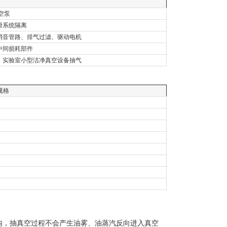
真空泵
滑系统隔离
消音管路、排气过滤、驱动电机
中间损耗部件
、实验室小型洁净真空设备抽气
规格
内，抽真空过程不会产生油雾、油蒸汽反向进入真空