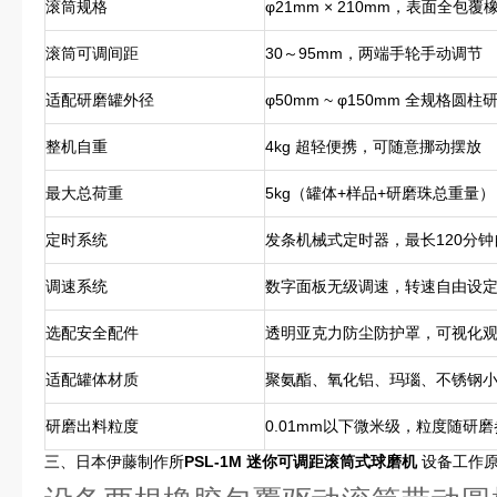
滚筒规格
φ21mm × 210mm，表面全包覆
滚筒可调间距
30～95mm，两端手轮手动调节
适配研磨罐外径
φ50mm ~ φ150mm 全规格圆柱
整机自重
4kg 超轻便携，可随意挪动摆放
最大总荷重
5kg（罐体+样品+研磨珠总重量）
定时系统
发条机械式定时器，最长120分
调速系统
数字面板无级调速，转速自由设
选配安全配件
透明亚克力防尘防护罩，可视化
适配罐体材质
聚氨酯、氧化铝、玛瑙、不锈钢
研磨出料粒度
0.01mm以下微米级，粒度随研
三、日本伊藤制作所
PSL-1M 迷你可调距滚筒式球磨机
设备工作