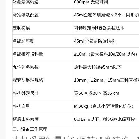
转盘最高转速
600rpm 无级可调
标准装载配置
45ml全密闭研磨罐 × 2个，同步
定制拓展
可特殊定制4容器悬挂版本
单罐总容积
45ml 全密封防漏结构
单罐推荐投料量
≤10ml（最大投料10g/20ml以内
允许进料粒径
原料最大粒径φ5mm以下
配套研磨球规格
10mm、12mm、15mm三种直径
整机外形尺寸
宽50 × 深30 × 高35 cm
整机自重
约30kg（台式小型轻量化机型）
研磨出料粒度
0.01mm以下，微米/纳米级可控
三、设备工作原理