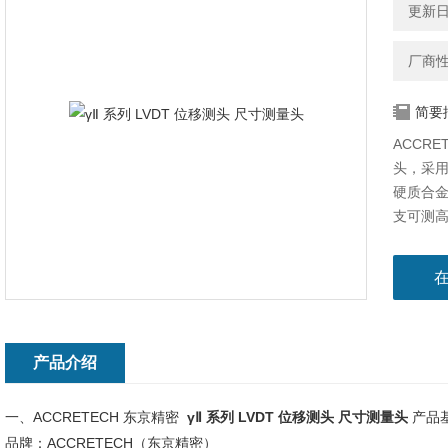
更新日期
厂商
简要
ACCRE
头，采
硬质合金
支可测
径，支持
方向出
线高精
产品介绍
一、ACCRETECH 东京精密
γⅡ 系列 LVDT 位移测头 尺寸测量头
产品
品牌：ACCRETECH（东京精密）