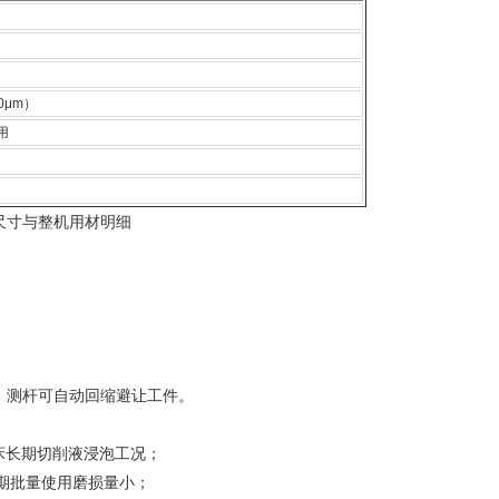
00μm）
用
尺寸与整机用材明细
02），测杆可自动回缩避让工件。
床长期切削液浸泡工况；
期批量使用磨损量小；