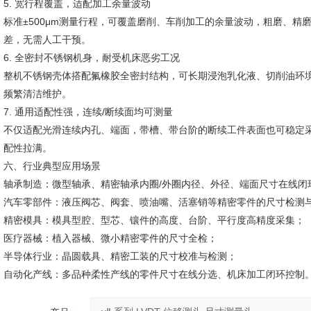
5. 宽行程覆盖，适配加工余量波动
标准±500μm测量行程，可覆盖磨削、车削加工的余量波动，粗磨、
差，无需人工干预。
6. 全密封不锈钢机身，耐受机床恶劣工况
整机不锈钢壳体搭配氟橡胶全密封结构，可长期浸泡乳化液、切削油环境
频繁清洁维护。
7. 通用适配性强，连续/断续面均可测量
不仅适配光滑连续内孔、端面，带槽、带台阶的断续工件表面也可稳定
配性拉满。
六、行业典型应用场景
轴承制造：微型轴承、精密轴承内圈/外圈内径、外径、端面尺寸在线闭
汽车零部件：液压阀芯、阀套、喷油嘴、活塞销等精密零件的尺寸检测
精密模具：模具型腔、型芯、镶件的高度、台阶、平行度高精度采集；
医疗器械：植入器械、微小精密零件的尺寸全检；
半导体行业：晶圆载具、精密工装的尺寸校准与检测；
自动化产线：多品种柔性产线的零件尺寸在线分选、机床加工闭环控制