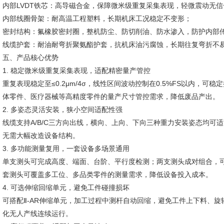
内部LVDT铁芯：高导磁合金，保障微米级重复采集表现，轻微震动无
内部线圈骨架：耐高温工程塑料，长期机床工况稳定不变形；
密封结构：氟橡胶密封圈，整机防尘、防切削油、防水渗入，防护内部
线缆护套：耐油耐弯折聚氨酯护套，抗机床油污腐蚀，长期往复弯折不
五、产品核心优势
1. 稳定微米级重复采集表现，适配精密量产管控
重复表现稳定至≤0.2μm/4σ，线性区间波动控制在0.5%FS以内，
体零件、医疗器械等高精度零件的量产尺寸管控需求，降低废品产出。
2. 多姿态灵活安装，狭小空间适配性强
线缆支持A/B/C三方向出线，横向、上向、下向三种重力安装姿态均可
无需大幅改造设备结构。
3. 多功能测量复用，一套设备多场景通用
单支测头可完成高度、端面、台阶、平行度检测；两支测头成对组合，
套测头可覆盖多工位、多品类零件的测量需求，降低设备投入成本。
4. 可选伸缩回缩单元，避免工件碰撞损坏
可搭配Ⅱ-AR伸缩单元，加工过程中测杆自动回缩，避免工件上下料、
化无人产线连续运行。