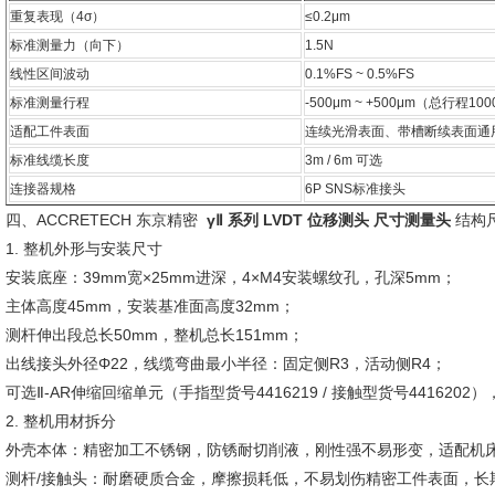
重复表现（4σ）
≤0.2μm
标准测量力（向下）
1.5N
线性区间波动
0.1%FS ~ 0.5%FS
标准测量行程
-500μm ~ +500μm（总行程10
适配工件表面
连续光滑表面、带槽断续表面通
标准线缆长度
3m / 6m 可选
连接器规格
6P SNS标准接头
四、ACCRETECH 东京精密
γⅡ 系列 LVDT 位移测头 尺寸测量头
结构
1. 整机外形与安装尺寸
安装底座：39mm宽×25mm进深，4×M4安装螺纹孔，孔深5mm；
主体高度45mm，安装基准面高度32mm；
测杆伸出段总长50mm，整机总长151mm；
出线接头外径Φ22，线缆弯曲最小半径：固定侧R3，活动侧R4；
可选Ⅱ-AR伸缩回缩单元（手指型货号4416219 / 接触型货号44162
2. 整机用材拆分
外壳本体：精密加工不锈钢，防锈耐切削液，刚性强不易形变，适配机
测杆/接触头：耐磨硬质合金，摩擦损耗低，不易划伤精密工件表面，长