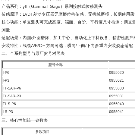
产品系列：γⅡ（GammaⅡ Gage）系列接触式位移测头
传感原理：LVDT差动变压器无摩擦位移传感，无机械磨损，长期使用
核心功能：单支测头可完成高度、端面、台阶、平行度尺寸检测；两支
测量
适配场景：内圆/外圆磨床、加工中心、自动化上下料设备、精密检测产
安装特性：线缆A/B/C三方向可选，横向/上向/下向多重力安装姿态适
二、全系列型号与原厂货号对照表
型号全称
I-P6
0955020
I-P3
0955021
ΓⅡ-SAR-P6
0955030
ΓⅡ-SAR-P3
0955031
ΓⅡ-S-P6
0955040
I-S-P3
0955041
三、核心性能统一参数表
参数项目