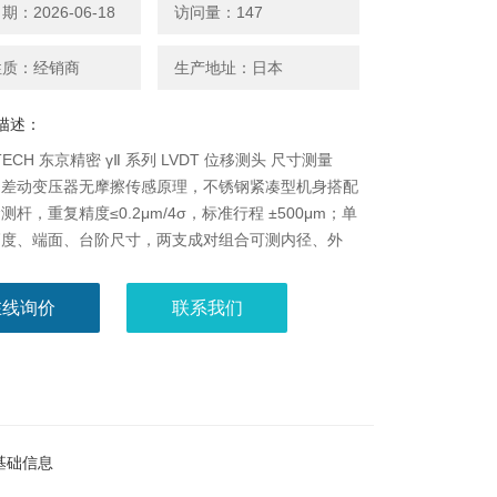
：2026-06-18
访问量：147
性质：经销商
生产地址：日本
描述：
TECH 东京精密 γⅡ 系列 LVDT 位移测头 尺寸测量
用差动变压器无摩擦传感原理，不锈钢紧凑型机身搭配
测杆，重复精度≤0.2μm/4σ，标准行程 ±500μm；单
高度、端面、台阶尺寸，两支成对组合可测内径、外
连续 / 断续工件表面测量，可选配伸缩回缩单元，多
线适配狭小设备腔体，用于磨床、加工中心、自动化产
在线询价
联系我们
度尺寸在线监测与闭环控制。
基础信息