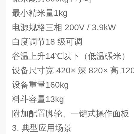
最小精米量
1kg
电源规格
三相 200V / 3.9kW
白度调节
18 级可调
谷温上升
14℃以下（低温碾米）
设备尺寸
宽 420× 深 820× 高 1
设备重量
160kg
料斗容量
13kg
附加配置
脚轮、一键式操作面板
3. 典型应用场景