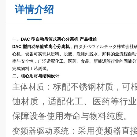
详情介绍
一、
DAC 型自动吊篮式离心分离机
产品概述
DAC 型自动吊篮式离心分离机
，由タナベウィルテック株式会社
心机。设备可实现从进料、脱液、洗涤到脱水、卸料的全流程自动
率与安全性，广泛适配化工、医药、食品、新能源等行业的固液分
完成物料工艺测试。
二、
核心用材与结构设计
：标配不锈钢材质，可
主体材质
蚀材质，适配化工、医药等行业
保障设备使用寿命与物料纯度。
：采用变频器直
变频器驱动系统