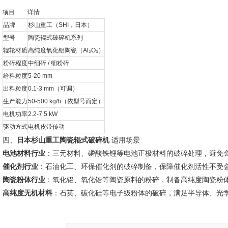
项目
详情
品牌
杉山重工（SHI，日本）
型号
陶瓷辊式破碎机系列
辊轮材质
高纯度氧化铝陶瓷（Al₂O₃）
粉碎程度
中细碎 / 细粉碎
给料粒度
5-20 mm
出料粒度
0.1-3 mm（可调）
生产能力
50-500 kg/h（依型号而定）
电机功率
2.2-7.5 kW
驱动方式
电机皮带传动
四、
日本杉山重工陶瓷辊式破碎机
适用场景
电池材料行业
：三元材料、磷酸铁锂等电池正极材料的破碎处理，避免
催化剂行业
：石油化工、环保催化剂的破碎制备，保障催化剂活性不受
陶瓷粉体行业
：氧化铝、氧化锆等陶瓷原料的粉碎，制备高纯度陶瓷粉
高纯度无机材料
：石英、碳化硅等电子级粉体的破碎，满足半导体、光