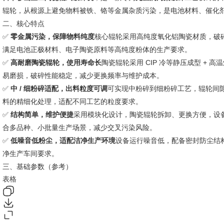
辊轮，从根源上避免物料被铁、铬等金属杂质污染，是电池材料、催化
二、核心特点
✅
零金属污染，保障物料纯度
核心辊轮采用高纯度氧化铝陶瓷材质，破
满足电池正极材料、电子陶瓷原料等高纯度粉体的生产要求。
✅
高耐磨陶瓷辊轮，使用寿命长
陶瓷辊轮采用 CIP 冷等静压成型 + 
易磨损，破碎性能稳定，减少更换频率与维护成本。
✅
中 / 细粉碎适配，出料粒度可调
可实现中粉碎到细粉碎工艺，辊轮间
料的精细化处理，适配不同工艺的粒度要求。
✅
结构简单，维护便捷
采用模块化设计，陶瓷辊轮拆卸、更换方便，设
合多品种、小批量生产场景，减少交叉污染风险。
✅
低噪音低粉尘，适配洁净生产环境
设备运行噪音低，配备密封防尘结
净生产车间要求。
三、基础参数（参考）
表格