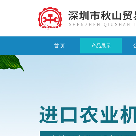
首 页
产品展示