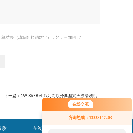
计算结果（填写阿拉伯数字），如：三加四=7
下一篇：
1W‑357BM 系列高频分离型兆声波清洗机
在线交流
咨询热线：13823147203
资质
在线留言
联系我们
|
|