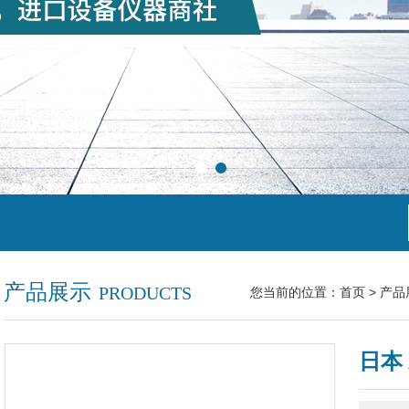
产品展示
PRODUCTS
您当前的位置：
首页
>
产品
日本