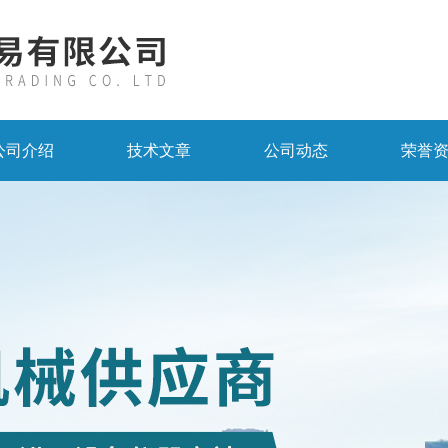
公司介绍
技术文章
公司动态
荣誉