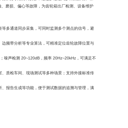
蚀、磨损、偏心等故障，为齿轮箱出厂检测、设备维护
矩等多通道同步采集，可同时监测多个测点的信号，避
、边频带分析等专业算法，可精准定位齿轮故障位置与
；噪声检测 20~120dB，频率 20Hz~20kHz，可满足不
室、质检车间、现场测试等多种场景；支持外接标准传
析、报告生成等功能，便于测试数据的追溯与管理，满