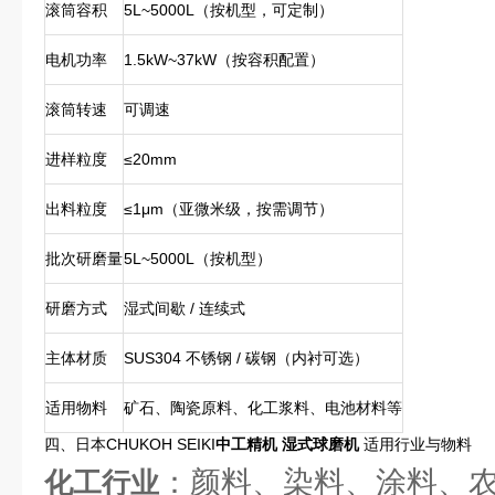
滚筒容积
5L~5000L（按机型，可定制）
电机功率
1.5kW~37kW（按容积配置）
滚筒转速
可调速
进样粒度
≤20mm
出料粒度
≤1μm（亚微米级，按需调节）
批次研磨量
5L~5000L（按机型）
研磨方式
湿式间歇 / 连续式
主体材质
SUS304 不锈钢 / 碳钢（内衬可选）
适用物料
矿石、陶瓷原料、化工浆料、电池材料等
四、日本CHUKOH SEIKI
中工精机 湿式球磨机
适用行业与物料
：颜料、染料、涂料、
化工行业