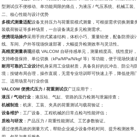
型测试仪不便移动、单功能局限的痛点，为液压 / 气压系统、机械工
二、核心性能与设计优势
多模式测量适配
设备支持压力与荷重双模式测量，可根据需求切换测量
装载荷验证等多种场景，一台设备满足多元检测需求。
便携现场操作
采用手持式紧凑结构，体积小巧、重量轻便，配备防滑设
线、车间、户外等现场快速部署，大幅提升检测效率与灵活性。
高精度测量表现
搭载 VALCOM 自研传感单元，测量精度高、线性度好
支持峰值保持、单位切换（kPa/MPa/N/kgf 等）等功能，便于现场快
耐用可靠的工业设计
机身采用工业级材质，具备良好的抗冲击、防尘与防水
境；按键布局合理，操作直观，无需专业培训即可快速上手，降低使用
三、适用场景与行业价值
VALCOM 便携式压力 / 荷重测试仪
广泛应用于：
液压 / 气动行业
：液压站、气缸、管路的压力检测与泄漏排查；
机械制造
：机床、工装、夹具的荷重测试与载荷验证；
设备维护
：工厂设备、工程机械的日常点检与性能评估；
质检与研发
：产品压力 / 荷重性能测试、工艺参数验证。
通过便携高效的测量方式，帮助企业减少设备停机时间、提升检测效率
四、包装与售后服务