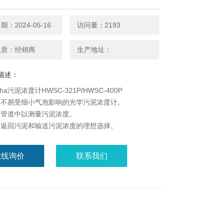
：2024-05-16
访问量：2193
性质：经销商
生产地址：
描述：
nsha污泥浓度计HWSC-321P/HWSC-400P
款不易受细小气泡影响的光学污泥浓度计。
入管道中以测量污泥浓度。
量返回污泥和输送污泥浓度的理想选择。
在线询价
联系我们