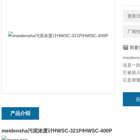
更新日期
厂商
简要
meide
这是一
它被插
它是测
产品介绍
meidensha污泥浓度计HWSC-321P/HWSC-400P