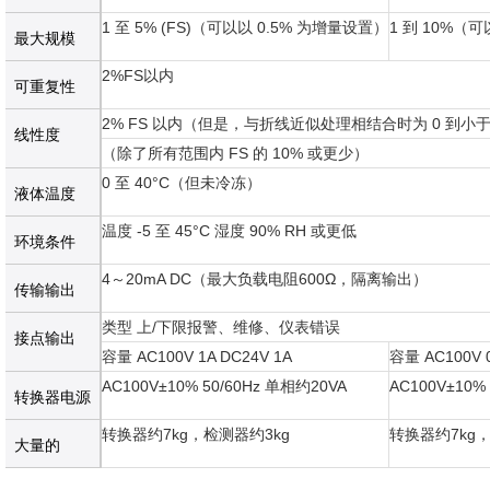
1 至 5% (FS)（可以以 0.5% 为增量设置）
1 到 10%（
最大规模
2%FS以内
可重复性
2% FS 以内（但是，与折线近似处理相结合时为 0 到小于
线性度
（除了所有范围内 FS 的 10% 或更少）
0 至 40°C（但未冷冻）
液体温度
温度 -5 至 45°C 湿度 90% RH 或更低
环境条件
4～20mA DC（最大负载电阻600Ω，隔离输出）
传输输出
类型 上/下限报警、维修、仪表错误
接点输出
容量 AC100V 1A DC24V 1A
容量 AC100V 0
AC100V±10% 50/60Hz 单相约20VA
AC100V±10% 
转换器电源
转换器约7kg，检测器约3kg
转换器约7kg，
大量的