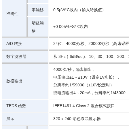
零漂移
0.5μV/°C以内（输入转换值）
准确性
增益漂
±0.005%FS/℃以内
移
A/D 转换
24位、4000次/秒、20000次/秒（高速采
数字滤波器
从 3Hz (-6dB/oct)、10、30、100、300、
4000次/秒，隔离输出，
电压输出±1～±10V（设定1V步长），
数模输出
分辨率约1/59000（±10V设定时），
或电流输出4～20mA，分辨率约1/43000
TEDS 函数
IEEE1451.4 Class 2 混合模式接口
展示
320 x 240 彩色液晶显示器