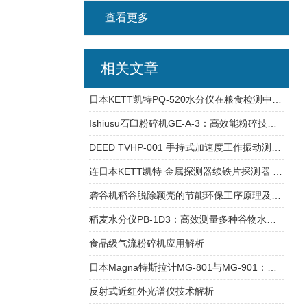
查看更多
相关文章
日本KETT凯特PQ-520水分仪在粮食检测中的应用与技术规格介绍
Ishiusu石臼粉碎机GE-A-3：高效能粉碎技术的应用
DEED TVHP-001 手持式加速度工作振动测定仪振动计
连日本KETT凯特 金属探测器续铁片探测器 DT-8
砻谷机稻谷脱除颖壳的节能环保工序原理及方法
稻麦水分仪PB-1D3：高效测量多种谷物水分含量的工业利器
食品级气流粉碎机应用解析
日本Magna特斯拉计MG-801与MG-901：技术对比与应用分析
反射式近红外光谱仪技术解析