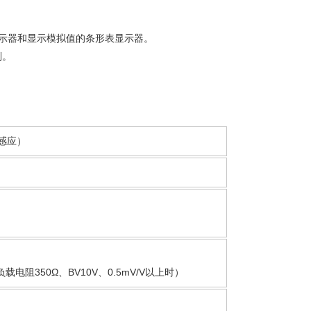
显示器和显示模拟值的条形表显示器。
制。
程感应）
电阻350Ω、BV10V、0.5mV/V以上时）
）