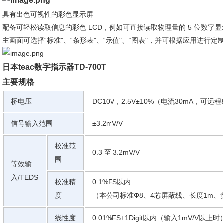
具有出色可视性的彩色显示屏
配备可轻松读取信息的彩色 LCD，例如可直接读取物理量的 5 位数字
主画面可选择“标准"、“条形表"、“示值"、“图表"，并可根据应用进行定
日本teac数字指示器TD-700T
主要规格
桥电压
DC10V，2.5V±10%（电流30mA，可远
信号输入范围
±3.2mV/V
校准范
0.3 至 3.2mV/V
围
等效输
入/TEDS
校准精
0.1%FS以内
度
（本公司标准Φ8、4芯屏蔽线、长度1m、负载
线性度
0.01%FS+1Digit以内（输入1mV/V以上时