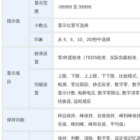
显示范
-99999 至 99999
围
指示值
小数点
显示位置可选择
印象
从 4、6、10、20/秒中选择
校准设
零/跨度校准（TEDS校准、实际负载校准
置
显示项
上限、下限、上上限、下下限、比较模式
目
功能设
检测、零位跟踪、静态应变、数字零、数字去
置
显示计数, 电桥电压, 数字零限位, 数字清零
转换器, 远程感应
样品保持、峰保持、谷值保持、峰到峰保
保持功能
谷值、峰到峰、峰和谷值、平均值）
保持、判断、清除、数字零、设定值记忆选