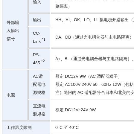
输入
路隔离）
输出
HH、HI、OK、LO、LL 集电极开路输
外部输
入输出
CC-
DA、DB（通过光电耦合器与主电路隔离）
信号
*1
Link
RS-
A+、B-（通过光电耦合器与主电路隔离）、
*2
485
AC适
额定 DC12V 9W（AC 适配器端子）
配器电
额定 AC100V-240V 50 - 60Hz 12W
源规格
注）随附的 AC 适配器符合日本和北美的
电源
直流电
额定 DC12V~24V 9W
源规格
工作温度限制
0°C 至 40°C