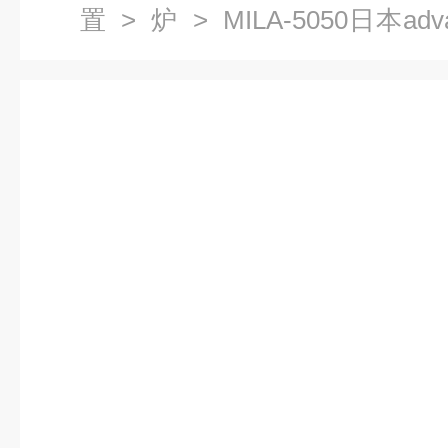
置
>
炉
> MILA-5050日本ad
成像炉 红外光谱仪