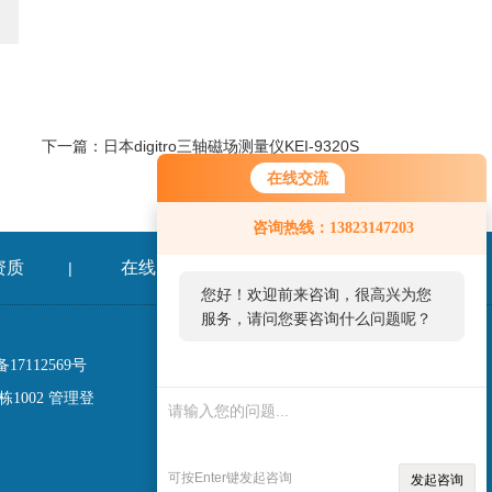
下一篇：
日本digitro三轴磁场测量仪KEI-9320S
在线交流
咨询热线：13823147203
资质
在线留言
联系我们
|
|
您好！欢迎前来咨询，很高兴为您
服务，请问您要咨询什么问题呢？
17112569号
您好，看您停留很久了，是否找到
1002
管理登
了需求产品，您可以直接在线与我
联系！
微信二维码
可按Enter键发起咨询
发起咨询