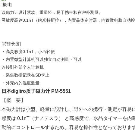
[概述]
该磁力计设计紧凑、重量轻，易于携带和在户外测量。
灵敏度高达0.1nT（纳米特斯拉），内置晶体定时器，内置微电脑自动
[特殊长度]
・高灵敏度0.1nT，小巧轻便
・内置微型计算机可以独立自动测量・可以
连接到外部个人计算机
・采集数据记录在SD卡上
・外壳内的温度测量
日本digitro质子磁力计 PM-5551
【概 要】
本磁力計は小型、軽量に設計し、野外への携行・測定が容易
感度は 0.1nT（ナノテスラ） と高感度で、水晶タイマーを
動的にコントロールするため、容易な操作性となっておりま