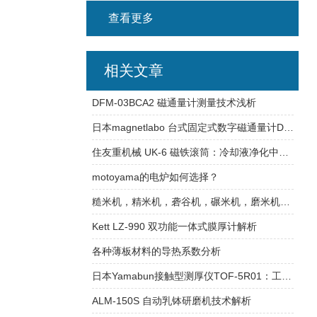
查看更多
相关文章
DFM‑03BCA2 磁通量计测量技术浅析
日本magnetlabo 台式固定式数字磁通量计DFM-5WH
住友重机械 UK-6 磁铁滚筒：冷却液净化中的高效磁性分离技术分析
motoyama的电炉如何选择？
糙米机，精米机，砻谷机，碾米机，磨米机使用方法
Kett LZ-990 双功能一体式膜厚计解析
各种薄板材料的导热系数分析
日本Yamabun接触型测厚仪TOF-5R01：工作原理与实际应用场景
ALM-150S 自动乳钵研磨机技术解析