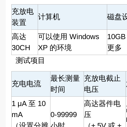
充放电
计算机
磁盘
装置
高达
可以使用 Windows
10GB
30CH
XP 的环境
更多
测试项目
最长测量
充放电截止
充电电流
时间
电压
1 μA 至 10
高达器件电
mA
0-99999
压
（设置分辨
小时
（± 5V 或 ±