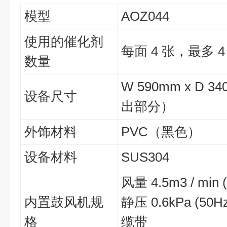
模型
AOZ044
使用的催化剂
每面 4 张，最多 4
数量
W 590mm x D 
设备尺寸
出部分）
外饰材料
PVC（黑色）
设备材料
SUS304
风量 4.5m3 / min (
内置鼓风机规
静压 0.6kPa (50Hz
格
缆带