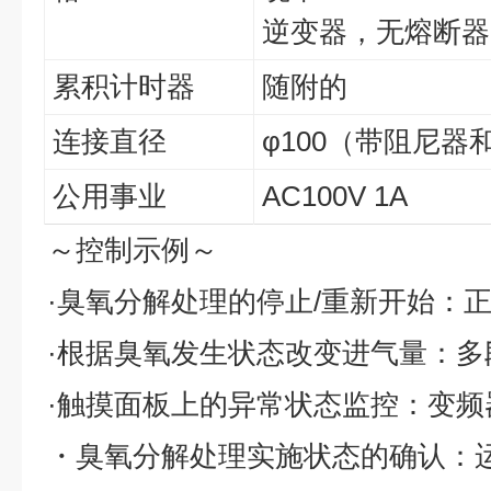
逆变器，无熔断器
累积计时器
随附的
连接直径
φ100（带阻尼器和
公用事业
AC100V 1A
～控制示例～
·臭氧分解处理的停止/重新开始：
·根据臭氧发生状态改变进气量：多
·触摸面板上的异常状态监控：变频
・臭氧分解处理实施状态的确认：