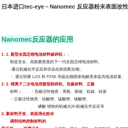
日本进口tec-eye－Nanomec 反应器粉末表面改
Nanomec反应器的应用
1. 1.
新型全固态锂电池材料破碎机： -
制造安全、高能量密度的下一代全固态锂电池材料。
-通过机械化学反应和非晶化制造配合物。
・ 通过研磨 Li2S 和 P2S5 等硫化物固体电解质来提高电池容量。
2. 2.
锂离子二次电池用新型粉碎机、负极材料、正极
材料
：
・负极活性物质：黑船、硬碳、软碳、硅基
・正极活性物质：钴酸锂、锰酸锂、镍酸锂、
磷酸 锂铁的机械允许/机械化学反应等
3.
新材料开发、表面强化粉末
调和结构控制材料的