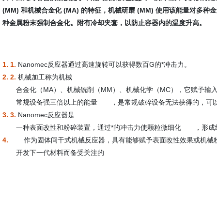
(MM) 和机械合金化 (MA) 的特征，机械研磨 (MM) 使用该能量对多
种金属粉末强制合金化。
附有冷却夹套，以防止容器内的温度升高。
1. 1.
Nanomec反应器通过高速旋转可以获得数百G的*冲击力。
2. 2.
机械加工称为机械
合金化（MA）、机械铣削（MM）、机械化学（MC），
它赋予输
常规设备
强三倍以上的能量
，是常规破碎设备无法获得的，可
3. 3.
Nanomec反应器是
一种表面改性和粉碎装置，
通过*的冲击力使颗粒微细化
，形成
4.
作为固体间干式机械反应器，
具有能够赋予表面改性效果或机械
开发下一代材料而备受关注的