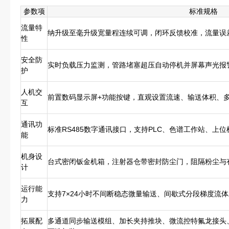
参数项
标准规格
流量特
纳升级至毫升级宽量程连续可调，闭环反馈校准，流量误
性
安全防
实时负载压力监测，管路堵塞超压自动停机并屏幕声光报
护
人机交
前置数码显示屏+功能按键，直观设置流速、输送体积、
互
通讯功
标准RS485数字通讯接口，支持PLC、色谱工作站、上
能
机身设
台式密闭钣金机箱，注射器仓带密封防尘门，阻隔粉尘与
计
运行能
支持7×24小时不间断稳态微量输送、间歇式分段梯度流
力
拓展配
多通道同步输送模组、加长夹持推块、微流控特氟龙接头