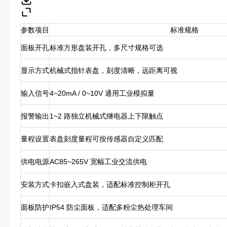
参数项目
标准规格
面板开孔
标准方形盘装开孔，多尺寸规格可选
显示方式
机械式指针表盘，刻度清晰，远距离可视
输入信号
4~20mA / 0~10V 通用工业模拟量
报警输出
1~2 路独立机械式继电器上下限触点
量程设置
表盘刻度量程可按传感器自定义匹配
供电电源
AC85~265V 宽幅工业交流供电
安装方式
卡扣嵌入式盘装，适配标准控制柜开孔
面板防护
IP54 防尘面板，适配多粉尘热处理车间