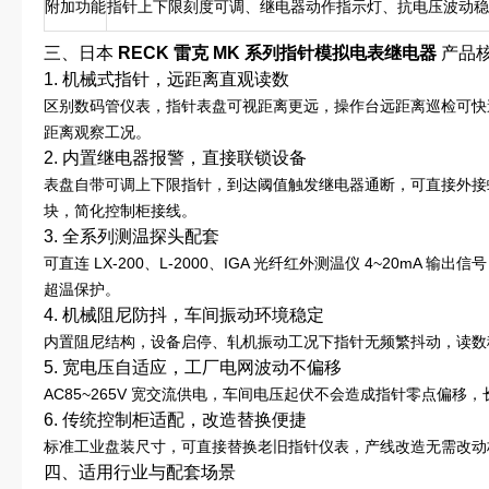
附加功能
指针上下限刻度可调、继电器动作指示灯、抗电压波动稳
三、日本
RECK 雷克 MK 系列指针模拟电表继电器
产品
1. 机械式指针，远距离直观读数
区别数码管仪表，指针表盘可视距离更远，操作台远距离巡检可快
距离观察工况。
2. 内置继电器报警，直接联锁设备
表盘自带可调上下限指针，到达阈值触发继电器通断，可直接外接
块，简化控制柜接线。
3. 全系列测温探头配套
可直连 LX-200、L-2000、IGA 光纤红外测温仪 4~20mA
超温保护。
4. 机械阻尼防抖，车间振动环境稳定
内置阻尼结构，设备启停、轧机振动工况下指针无频繁抖动，读数
5. 宽电压自适应，工厂电网波动不偏移
AC85~265V 宽交流供电，车间电压起伏不会造成指针零点偏移
6. 传统控制柜适配，改造替换便捷
标准工业盘装尺寸，可直接替换老旧指针仪表，产线改造无需改动
四、适用行业与配套场景