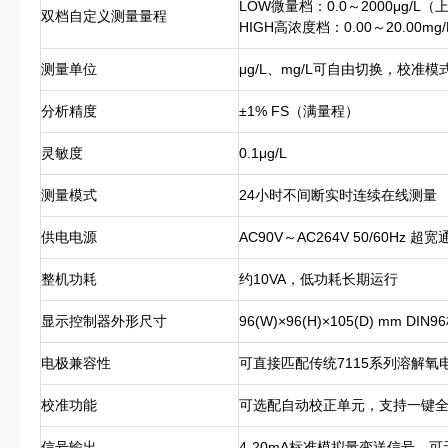
LOW微量档：0.0～2000μg/L（上
双档自定义测量量程
HIGH高浓度档：0.00～20.00mg
测量单位
μg/L、mg/L可自由切换，校准
分析精度
±1% FS（满量程）
灵敏度
0.1μg/L
测量模式
24小时不间断实时连续在线测量
供电电源
AC90V～AC264V 50/60Hz 
整机功耗
约10VA，低功耗长期运行
显示控制器外形尺寸
96(W)×96(H)×105(D) mm D
电极兼容性
可直接匹配传统7115系列溶解
校准功能
可选配自动校正单元，支持一键
信号输出
4-20mA标准模拟量变送信号，可