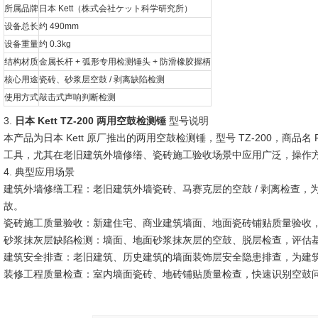
所属品牌
日本 Kett（株式会社ケット科学研究所）
设备总长
约 490mm
设备重量
约 0.3kg
结构材质
金属长杆 + 弧形专用检测锤头 + 防滑橡胶握柄
核心用途
瓷砖、砂浆层空鼓 / 剥离缺陷检测
使用方式
敲击式声响判断检测
3.
日本 Kett TZ-200 两用空鼓检测锤
型号说明
本产品为日本 Kett 原厂推出的
两用空鼓检测锤
，型号 TZ-200，商品名
工具，尤其在老旧建筑外墙修缮、瓷砖施工验收场景中应用广泛，操作
4. 典型应用场景
建筑外墙修缮工程
：老旧建筑外墙瓷砖、马赛克层的空鼓 / 剥离检查
故。
瓷砖施工质量验收
：新建住宅、商业建筑墙面、地面瓷砖铺贴质量验收
砂浆抹灰层缺陷检测
：墙面、地面砂浆抹灰层的空鼓、脱层检查，评估
建筑安全排查
：老旧建筑、历史建筑的墙面装饰层安全隐患排查，为建
装修工程质量检查
：室内墙面瓷砖、地砖铺贴质量检查，快速识别空鼓