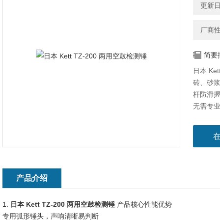
更新日期
厂商
简要
日本 K
砖、砂浆
杆防滑
无需专
旧建筑
产品介绍
1.
日本 Kett TZ-200 两用空鼓检测锤
产品核心性能优势
专用弧形锤头，声响清晰易判断