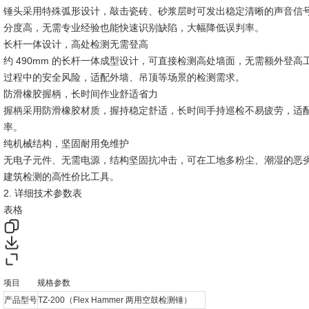
锤头采用特殊弧形设计，敲击瓷砖、砂浆层时可发出稳定清晰的声音信
分度高，无需专业经验也能快速识别缺陷，大幅降低误判率。
长杆一体设计，高处检测无需登高
约 490mm 的长杆一体成型设计，可直接检测高处墙面，无需额外登
过程中的安全风险，适配外墙、吊顶等场景的检测需求。
防滑橡胶握柄，长时间作业舒适省力
握柄采用防滑橡胶材质，握持稳定舒适，长时间手持巡检不易疲劳，适
率。
纯机械结构，坚固耐用免维护
无电子元件、无需电源，结构坚固抗冲击，可在工地多粉尘、潮湿的恶
建筑检测的高性价比工具。
2. 详细技术参数表
表格
项目
规格参数
产品型号
TZ-200（Flex Hammer 两用空鼓检测锤）