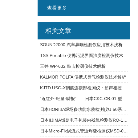
查看更多
相关文章
SOUND2000 汽车异响检测仪应用技术浅析
TSS Portable 便携污泥界面浊度检测仪技术浅析
三井 WP-632 敲击检测仪技术解析
KALMOR POLFA 便携式臭气检测仪技术解析
KJTD USG-X钢筋连接部检测仪：超声相控阵技术在结构健康监测中的应用
“近红外·轻量·瞬报”——日本CKC-CB-01 型便携式污泥界面检测仪技术解析
日本HORIBA堀场多功能水质检测仪U-50系列：水质检测的全能助手
日本IIJIMA饭岛电子包装内残氧检测仪RO-105KS：精准品质检测
日本Micro-Fix涡流式管道焊缝检测仪MSD-03：无损检测利器