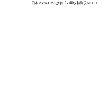
日本Micro-Fix非接触式内螺纹检测仪MTD-100：高效检测钻孔异常的工业利器