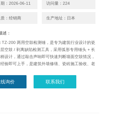
：2026-06-11
访问量：224
性质：经销商
生产地址：日本
描述：
ett TZ-200 两用空鼓检测锤，是专为建筑行业设计的瓷
层空鼓 / 剥离缺陷检测工具，采用弧形专用锤头 + 长
握柄设计，通过敲击声响即可快速判断墙面空鼓情况，
业经验即可上手，是建筑外墙修缮、瓷砖施工验收、老
安全排查的高效实用工具。
在线询价
联系我们