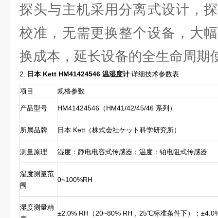
探头与主机采用分离式设计，探
校准，无需更换整个设备，大幅
换成本，延长设备的全生命周期
2.
日本 Kett HM41424546 温湿度计
详细技术参数表
项目
规格参数
产品型号
HM41424546（HM41/42/45/46 系列）
所属品牌
日本 Kett（株式会社ケット科学研究所）
测量原理
湿度：静电电容式传感器；温度：铂电阻式传感器
湿度测量范
0~100%RH
围
湿度测量精
±2.0% RH（20~80% RH，25℃标准条件下）；±4.