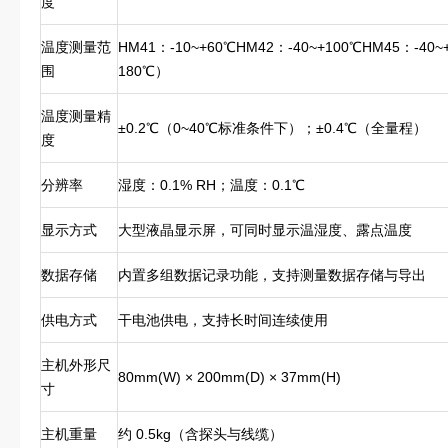
度
温度测量范
HM41：-10~+60℃HM42：-40~+100℃HM45：-40
围
180℃）
温度测量精
±0.2℃（0~40℃标准条件下）；±0.4℃（全量程）
度
分辨率
湿度：0.1% RH；温度：0.1℃
显示方式
大型液晶显示屏，可同时显示温湿度、露点温度
数据存储
内置多组数据记录功能，支持测量数据存储与导出
供电方式
干电池供电，支持长时间连续使用
主机外形尺
80mm(W) × 200mm(D) × 37mm(H)
寸
主机重量
约 0.5kg（含探头与线缆）