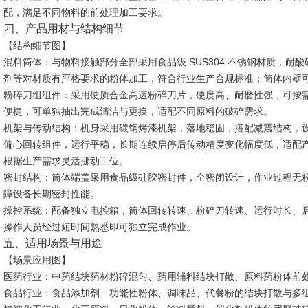
配，满足不同物料的前处理加工要求。
四、产品用材与结构细节
【结构细节图】
混料筒体
：与物料接触部分全部采用食品级 SUS304 不锈钢材质，
剂等对材质有严格要求的粉体加工，符合行业生产合规标准；筒体内壁
粉碎刀组组件
：采用硬质合金高速粉碎刀片，硬度高、耐磨性强，可按
便捷，可单独抽出完成清洁与更换，适配不同原料的破碎需求。
机架与传动结构
：机身采用碳钢烤漆机架，落地稳固，搭配减震结构，
偏心回转组件，运行平稳，长期连续启停后传动精度变化幅度低，适配
根据生产需求灵活挪动工位。
密封结构
：筒体端盖采用食品级硅胶密封件，全密闭设计，作业过程无
障设备长期密封性能。
操控系统
：配备独立电控箱，筒体回转转速、粉碎刀转速、运行时长、
操作人员经过短时间熟悉即可独立完成作业。
五、适用场景与用途
【场景应用图】
医药行业：中药结块药材粉碎混匀、药用辅料结块打散、原料药粉体前处理
食品行业：食品添加剂、功能性粉体、调味品、代餐粉的结块打散与多