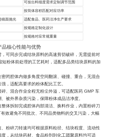
可按出料细度需求定制调节范围
按筒体容积匹配对应功率
可选镜面抛光
适配食品、医药洁净生产要求
按规格定制化设计
按规格对应常规重量
产品核心性能与优势
时，可同步完成结块原料的高速剪切破碎，无需提前对
幅缩短粉体前处理的工艺耗时，适配多品类结块原料的加
在密闭腔体内做多角度空间翻滚、碰撞、重合，无混合
性强，适配高要求的粉体配比工艺。
碎、混合作业全程无粉尘外溢，可适配医药 GMP 车
潮、被外界杂质污染，保障粉体成品洁净度。
速整体拆卸完成腔体内部清洁、换料作业，内置粉碎刀
，可有效避免不同批次、不同品类物料的交叉污染，大幅
速、粉碎刀转速均可根据原料粒径、结块程度、流动性
细度，从结块药材、食品粉剂到化工团聚原料均可适