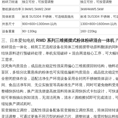
粉碎刀转速
独立可控，可按需调整
独立可控，可按需调整
整机驱动功率
0.9kW/1.5kW/2.2kW
3kW/4kW/5.5kW
筒体材质
标准 SUS304 不锈钢，可选镜面抛光
标准 SUS304 不锈钢，
外形尺寸
900×600×1300mm 以内
1300×800×1600mm 以内
设备重量
90~130kg
160~220kg
三、日本爱知电机
RMD 系列三维摇摆式粉体粉碎混合一体机
粉碎混合一体化，精简工艺流程
设备在筒体三维摇摆带动原料翻滚的同
结块原料进行预破碎处理，单机实现破碎 + 混合两道核心工序，可大
工需求。
没死角均质混合，成品批次稳定性强
采用偏心三维摇摆回转结构，物料
盲区，多组分比重悬殊的粉体也可实现低偏析均质混合，成品批次稳定
全密闭腔体作业，适配洁净生产环境
设备采用全封闭不锈钢筒体设计，破
间、食品洁净车间、无尘实验室等高标准生产环境，同时可避免物料受
整桶快拆结构，换产清洗便捷高效
混料筒体采用快拆式卡扣设计，可快
组可单独抽出拆卸清洗，无清洁死角，清水 / 酒精擦拭即可完成清洁
缩短换产调试耗时。
双变频独立调控，适配性强
设备配备双变频独立调控系统，筒体回转转
灵活调整，可通过更换不同刃型的粉碎刀片、调整转速，按需控制出料