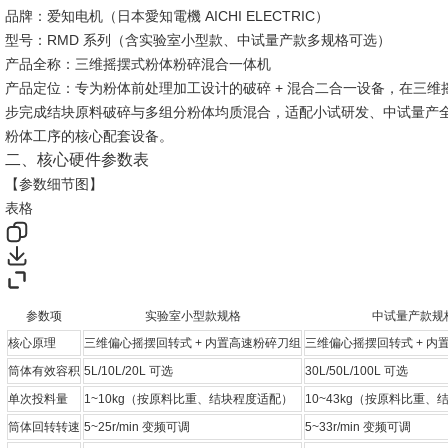
品牌：爱知电机（日本愛知電機 AICHI ELECTRIC）
型号：RMD 系列（含实验室小型款、中试量产款多规格可选）
产品全称：三维摇摆式粉体粉碎混合一体机
产品定位：专为粉体前处理加工设计的破碎 + 混合二合一设备，在三
步完成结块原料破碎与多组分粉体均质混合，适配小试研发、中试量产
粉体工序的核心配套设备。
二、核心硬件参数表
【参数细节图】
表格
参数项
实验室小型款规格
中试量产款规
核心原理
三维偏心摇摆回转式 + 内置高速粉碎刀组
三维偏心摇摆回转式 + 内
筒体有效容积
5L/10L/20L 可选
30L/50L/100L 可选
单次投料量
1~10kg（按原料比重、结块程度适配）
10~43kg（按原料比重
筒体回转转速
5~25r/min 变频可调
5~33r/min 变频可调