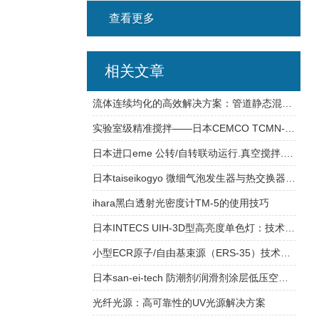
查看更多
相关文章
流体连续均化的高效解决方案：管道静态混合器（In-Line Mixer）技术分析
实验室级精准搅拌——日本CEMCO TCMN-455手持式化学搅拌器
日本进口eme 公转/自转联动运行.真空搅拌.脱泡混合器
日本taiseikogyo 微细气泡发生器与热交换器选型与规格介绍
ihara黑白透射光密度计TM-5的使用技巧
日本INTECS UIH-3D型高亮度单色灯：技术与实用性的平衡
小型ECR原子/自由基束源（ERS-35）技术解析及应用前景
日本san-ei-tech 防潮剂/润滑剂涂层低压空气喷雾阀SV91
光纤光源：高可靠性的UV光源解决方案