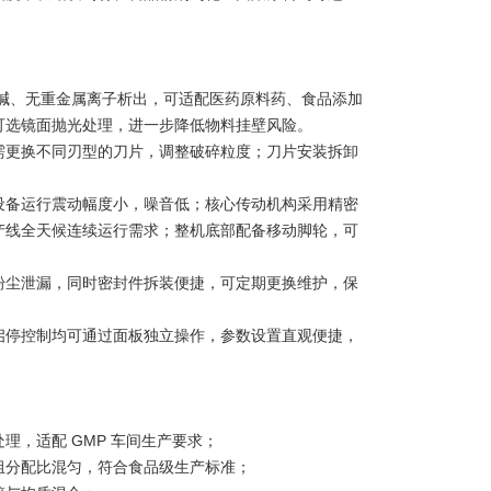
耐酸碱、无重金属离子析出，可适配医药原料药、食品添加
可选镜面抛光处理，进一步降低物料挂壁风险。
需更换不同刃型的刀片，调整破碎粒度；刀片安装拆卸
设备运行震动幅度小，噪音低；核心传动机构采用精密
产线全天候连续运行需求；整机底部配备移动脚轮，可
粉尘泄漏，同时密封件拆装便捷，可定期更换维护，保
启停控制均可通过面板独立操作，参数设置直观便捷，
，适配 GMP 车间生产要求；
组分配比混匀，符合食品级生产标准；