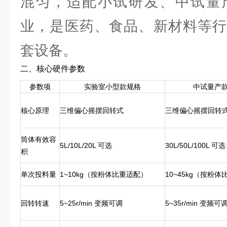
混匀，适配小试研发、中试量
业，是医药、食品、新材料等行
套设备。
二、核心硬件参数
参数项
实验室小型款规格
中试量产
核心原理
三维偏心摇摆回转式
三维偏心摇摆回转
筒体有效容
5L/10L/20L 可选
30L/50L/100L 可选
积
单次投料量
1~10kg（按粉体比重适配）
10~45kg（按粉
回转转速
5~25r/min 变频可调
5~35r/min 变频可