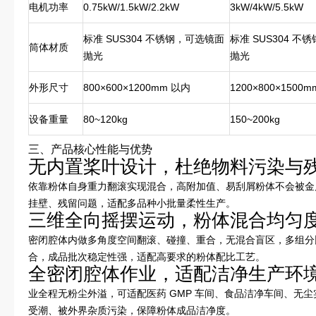
电机功率
0.75kW/1.5kW/2.2kW
3kW/4kW/5.5kW
标准 SUS304 不锈钢，可选镜面
标准 SUS304 
筒体材质
抛光
抛光
外形尺寸
800×600×1200mm 以内
1200×800×1500
设备重量
80~120kg
150~200kg
三、产品核心性能与优势
无内置桨叶设计，杜绝物料污染与
依靠粉体自身重力翻滚实现混合，高附加值、易刮屑粉体不会被金
挂壁、残留问题，适配多品种小批量柔性生产。
三维全向摇摆运动，粉体混合均匀
密闭腔体内做多角度空间翻滚、碰撞、重合，无混合盲区，多组分
合，成品批次稳定性强，适配高要求的粉体配比工艺。
全密闭腔体作业，适配洁净生产环
业全程无粉尘外溢，可适配医药 GMP 车间、食品洁净车间、无
受潮、被外界杂质污染，保障粉体成品洁净度。