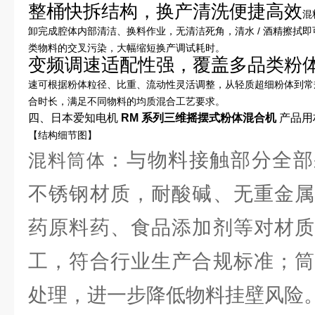
整桶快拆结构，换产清洗便捷高效
混
卸完成腔体内部清洁、换料作业，无清洁死角，清水 / 酒精擦拭
类物料的交叉污染，大幅缩短换产调试耗时。
变频调速适配性强，覆盖多品类粉
速可根据粉体粒径、比重、流动性灵活调整，从轻质超细粉体到常
合时长，满足不同物料的均质混合工艺要求。
四、日本爱知电机
RM 系列三维摇摆式粉体混合机
产品用
【结构细节图】
：与物料接触部分全部采
混料筒体
不锈钢材质，耐酸碱、无重金属
药原料药、食品添加剂等对材质
工，符合行业生产合规标准；筒
处理，进一步降低物料挂壁风险