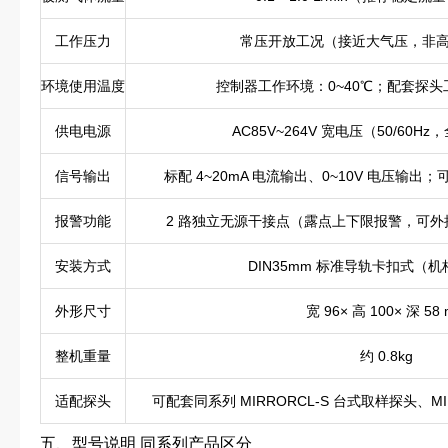
工作压力
常压开放工况（接近大气压，非
环境使用温度
控制器工作环境：0~40℃；配套探头工
供电电源
AC85V~264V 宽电压（50/60
信号输出
标配 4~20mA 电流输出、0~10V 电压输出；
报警功能
2 路独立无源干接点（露点上下限报警，可外接指示
安装方式
DIN35mm 标准导轨卡扣式（
外形尺寸
宽 96× 高 100× 深 58
整机重量
约 0.8kg
适配探头
可配套同系列 MIRRORCL-S 台式取样探头、MI
五、型号说明 同系列产品区分