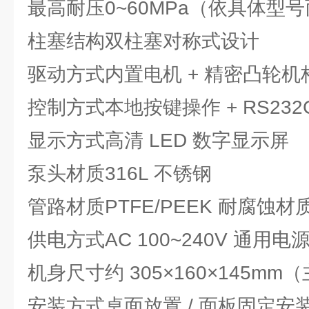
最高耐压
0~60MPa（依具体型
柱塞结构
双柱塞对称式设计
驱动方式
内置电机 + 精密凸轮机
控制方式
本地按键操作 + RS23
显示方式
高清 LED 数字显示屏
泵头材质
316L 不锈钢
管路材质
PTFE/PEEK 耐腐蚀材
供电方式
AC 100~240V 通用电
机身尺寸
约 305×160×145mm
安装方式
桌面放置 / 面板固定安