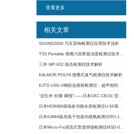
查看更多
相关文章
SOUND2000 汽车异响检测仪应用技术浅析
TSS Portable 便携污泥界面浊度检测仪技术浅析
三井 WP-632 敲击检测仪技术解析
KALMOR POLFA 便携式臭气检测仪技术解析
KJTD USG-X钢筋连接部检测仪：超声相控阵技术在结构健康监测中的应用
“近红外·轻量·瞬报”——日本CKC-CB-01 型便携式污泥界面检测仪技术解析
日本HORIBA堀场多功能水质检测仪U-50系列：水质检测的全能助手
日本IIJIMA饭岛电子包装内残氧检测仪RO-105KS：精准品质检测
日本Micro-Fix涡流式管道焊缝检测仪MSD-03：无损检测利器