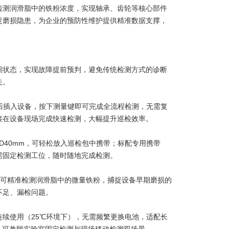
检测润滑脂中的铁粉浓度，实现轴承、齿轮等核心部件
捉磨损隐患，为企业的预防性维护提供精准数据支撑，
损状态，实现故障提前预判，避免传统检测方式的诊断
失。
样套后插入设备，按下测量键即可完成全流程检测，无需复
接在设备现场完成快速检测，大幅提升巡检效率。
0×D40mm，可轻松放入巡检包中携带；标配专用携带
需固定检测工位，随时随地完成检测。
t)，可精准检测润滑脂中的微量铁粉，捕捉设备早期磨损的
不足、漏检问题。
时的连续使用（25℃环境下），无需频繁更换电池，适配长