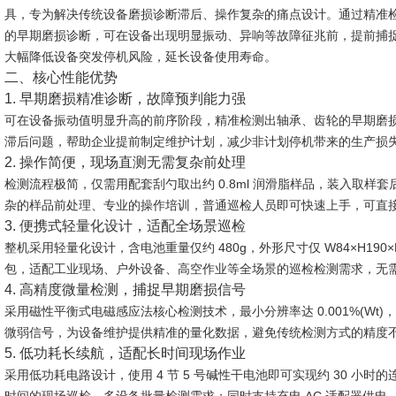
具，专为解决传统设备磨损诊断滞后、操作复杂的痛点设计。通过精准
的早期磨损诊断，可在设备出现明显振动、异响等故障征兆前，提前捕
大幅降低设备突发停机风险，延长设备使用寿命。
二、核心性能优势
1. 早期磨损精准诊断，故障预判能力强
可在设备振动值明显升高的前序阶段，精准检测出轴承、齿轮的早期磨
滞后问题，帮助企业提前制定维护计划，减少非计划停机带来的生产损
2. 操作简便，现场直测无需复杂前处理
检测流程极简，仅需用配套刮勺取出约 0.8ml 润滑脂样品，装入取
杂的样品前处理、专业的操作培训，普通巡检人员即可快速上手，可直
3. 便携式轻量化设计，适配全场景巡检
整机采用轻量化设计，含电池重量仅约 480g，外形尺寸仅 W84×H19
包，适配工业现场、户外设备、高空作业等全场景的巡检检测需求，无
4. 高精度微量检测，捕捉早期磨损信号
采用磁性平衡式电磁感应法核心检测技术，最小分辨率达 0.001%(W
微弱信号，为设备维护提供精准的量化数据，避免传统检测方式的精度
5. 低功耗长续航，适配长时间现场作业
采用低功耗电路设计，使用 4 节 5 号碱性干电池即可实现约 30 小