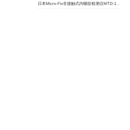
日本Micro-Fix非接触式内螺纹检测仪MTD-100：高效检测钻孔异常的工业利器