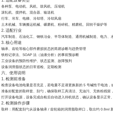
1. 适配设备类型
各种泵、电动机、风机、鼓风机、压缩机
滚轧机、搅拌机、混合器、输送机
行车、吊车、电梯、冷却塔、冷却风扇
土木机械、车辆搬运机械、碾磨机、粉碎机、精磨机、回转干燥炉等
2. 适配行业
汽车制造、石油化工、钢铁冶金、半导体制造、通用机械制造、电力、
3. 核心用途
轴承、齿轮等核心部件磨损状态的简易诊断与趋势管理
铁粉记录法、SOAP 法（油液分析）的事前预诊断
工业设备的预防性维护、状态监测、故障预判
设备润滑脂状态的日常巡检、定期检测
六、使用说明
1. 检测前准备
检查设备电池电量是否充足，若电量不足请更换新的 5 号碱性干电池，或
准备好配套的取样套、刮勺，确保取样工具清洁、无油污、无铁粉残留
打开设备电源，设备完成自检后自动进入待机状态，确认设备显示正常
2. 检测操作步骤
取样
：用配套刮勺从设备轴承 / 齿轮箱的润滑脂取样口，取出约 0.8m