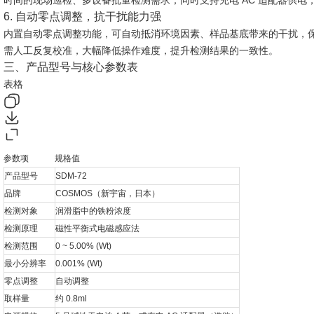
时间的现场巡检、多设备批量检测需求；同时支持充电 AC 适配器供
6. 自动零点调整，抗干扰能力强
内置自动零点调整功能，可自动抵消环境因素、样品基底带来的干扰，
需人工反复校准，大幅降低操作难度，提升检测结果的一致性。
三、产品型号与核心参数表
表格
参数项
规格值
产品型号
SDM-72
品牌
COSMOS（新宇宙，日本）
检测对象
润滑脂中的铁粉浓度
检测原理
磁性平衡式电磁感应法
检测范围
0 ~ 5.00% (Wt)
最小分辨率
0.001% (Wt)
零点调整
自动调整
取样量
约 0.8ml