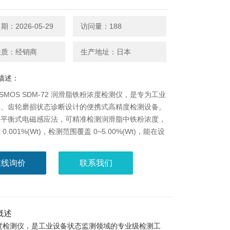
：2026-05-29
访问量：188
性质：经销商
生产地址：日本
描述：
OSMOS SDM-72 润滑脂铁粉浓度检测仪，是专为工业
承、齿轮磨损状态诊断设计的便携式高精度检测设备。
性平衡式电磁感应法，可精准检测润滑脂中铁粉浓度，
0.001%(Wt)，检测范围覆盖 0~5.00%(Wt)，能在设
值异常前发现早期磨损隐患，操作简便无需复杂前处
直接在设备现场完成快速检测，适配汽车、石油化工、
在线询价
联系我们
半导体、通用机械制造等多行业的
概述
浓度检测仪
，是工业设备状态监测领域的专业级检测工