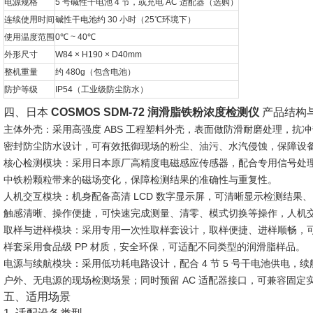
电源规格
5 号碱性干电池 4 节，或充电 AC 适配器（选购）
连续使用时间
碱性干电池约 30 小时（25℃环境下）
使用温度范围
0℃ ~ 40℃
外形尺寸
W84 × H190 × D40mm
整机重量
约 480g（包含电池）
防护等级
IP54（工业级防尘防水）
四、日本
COSMOS SDM-72 润滑脂铁粉浓度检测仪
产品结构
主体外壳
：采用高强度 ABS 工程塑料外壳，表面做防滑耐磨处理，
密封防尘防水设计，可有效抵御现场的粉尘、油污、水汽侵蚀，保障设
核心检测模块
：采用日本原厂高精度电磁感应传感器，配合专用信号处
中铁粉颗粒带来的磁场变化，保障检测结果的准确性与重复性。
人机交互模块
：机身配备高清 LCD 数字显示屏，可清晰显示检测结
触感清晰、操作便捷，可快速完成测量、清零、模式切换等操作，人机
取样与进样模块
：采用专用一次性取样套设计，取样便捷、进样顺畅，
样套采用食品级 PP 材质，安全环保，可适配不同类型的润滑脂样品。
电源与续航模块
：采用低功耗电路设计，配合 4 节 5 号干电池供电
户外、无电源的现场检测场景；同时预留 AC 适配器接口，可兼容固定
五、适用场景