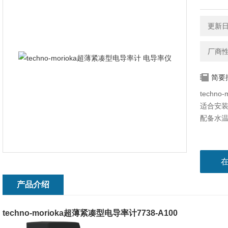
更新日期
厂商
简要
techn
适合安
配备水
产品介绍
techno-morioka超薄紧凑型电导率计
7738-A100