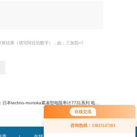
计算结果（填写阿拉伯数字），如：三加四=7
：
日本techno-morioka紧凑型电阻率计7731系列 电源IC
在线交流
咨询热线：13823147203
资质
在线留言
联系我们
|
|