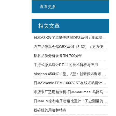
查看更多
相关文章
日本ASK数字流量传感器DFS系列：集成温度/压力补偿的工业流体智能测量技术
农产品低温仓储GBX系列（5-32）：更方便、更美味的选择！
稻谷品质分析设备RN-700介绍
手持式微风速计RT-11的技术解析与应用
Airclean 450NG-1型、2型：创新低温碾米技术推动空气净化行业发展
日本Sekonic FEM-1000V-ST在线式粘度计：工业涂装与成膜管理的精准利器
米店米厂适用精米机-日本marumasu马路马斯MHR-1500A
日本KEM京都电子密度比重计：工业测量的精密之选
粉碎机的用途和特点