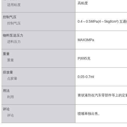
高粘度
适用粘度
控制气压
0.4～0.5MPa(4～5kgf/cm²) 五
控制气压
物料泵送压力
MAX3MPa
进料压力
重量
约695克
重量
排放量
0.05-0.7ml
点胶量
用法
膏状液剂在汽车零部件等上的定
利用
评论
喷嘴单独出售。
评论