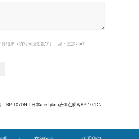
计算结果（填写阿拉伯数字），如：三加四=7
篇：
BP-107DN-T日本ace giken液体点胶阀BP-107DN
资质
在线留言
联系我们