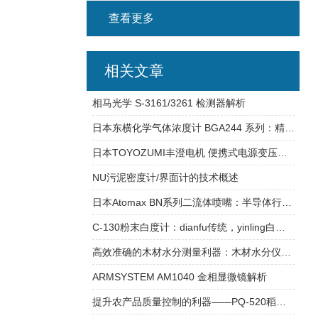
查看更多
相关文章
相马光学 S-3161/3261 检测器解析
日本东横化学气体浓度计 BGA244 系列：精准测量与广泛应用
日本TOYOZUMI丰澄电机 便携式电源变压器CD220-15S
NU污泥密度计/界面计的技术概述
日本Atomax BN系列二流体喷嘴：半导体行业去胶剥离机效率提高的解决方案
C-130粉末白度计：dianfu传统，yinling白度测量新时代
高效准确的木材水分测量利器：木材水分仪HM-540
ARMSYSTEM AM1040 金相显微镜解析
提升农产品质量控制的利器——PQ-520稻麦单粒水分测定仪