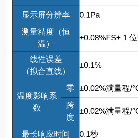
显示屏分辨率
0.1Pa
测量精度（恒
±0.08%FS+ 1
温）
线性误差
±0.1%
（拟合直线）
零
±0.02%满量程/°
温度影响系
跨
数
±0.02%满量程/°
度
最长响应时间
0.1秒