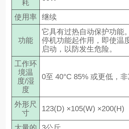
耗
使用率
继续
它具有过热自动保护功能
功能
停机功能起作用，即使温
启动，以防发生危险。
工作环
境温
0
至 40°C 85% 或更低，
度/湿
度
外形尺
123(D)
×105(W) ×200(
寸
大量的
3公斤