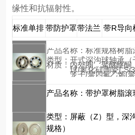
缘性和抗辐射性。
标准单排
带防护罩
带法兰
带R
导向
产品名称：
标准规格树脂
类型：开式深沟球轴承（
材质：内外圈、
聚醚
醚酮
球/氮化硅陶瓷
(
Si
笼子/
聚四氟乙烯
(
产品名称：
带护罩树脂滚
类型：屏蔽（Z）型，深
规格）