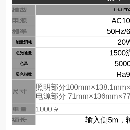
模型
LH-LED
电源
AC10
频率
50Hz/
20
能量消耗
150
总光通量
500
色温
Ra9
显色指数
照明部分100mm×138.1mm
尺寸
电源部分 71mm×136mm×7
重量
1000克
绳长
输入侧5m，输