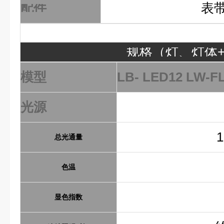
配件
表带
规格（灯、灯体
模型
LB-
LED12
LW-FL
光源
总光通量
色温
显色指数