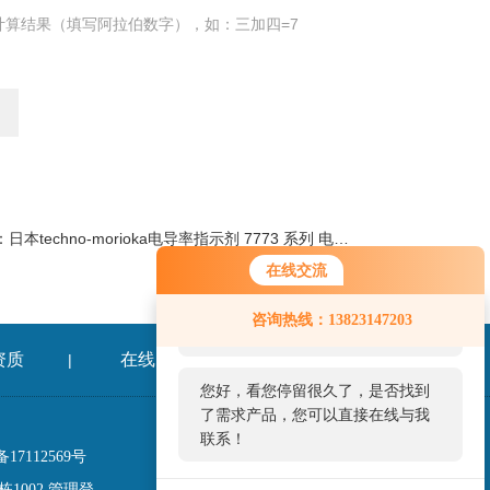
计算结果（填写阿拉伯数字），如：三加四=7
：
日本techno-morioka电导率指示剂 7773 系列 电导率仪
在线交流
您好！欢迎前来咨询，很高兴为您
咨询热线：13823147203
服务，请问您要咨询什么问题呢？
资质
在线留言
联系我们
|
|
您好，看您停留很久了，是否找到
了需求产品，您可以直接在线与我
联系！
17112569号
1002
管理登