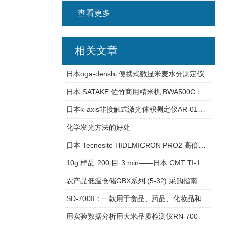
查看更多
相关文章
日本oga-denshi 便携式数显米麦水分测定仪 TD-6
日本 SATAKE 佐竹商用精米机 BWA500C：大米抛光残米排出
日本k-axis非接触式激光体积测定仪AR-01：食品行业的质量控制新伙伴
化学发光方法的好处
日本 Tecnosite HIDEMICRON PRO2 高倍率高分辨率小型数字显微镜技术解析
10g 样品·200 目·3 min——日本 CMT TI-100 台式振动粉碎机技术解析
农产品低温仓储GBX系列 (5-32) 采购指南
SD-700II：一款用于食品、药品、化妆品和工业产品的简易型物性测定器
用实验数据分析用大米品质检测仪RN-700