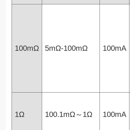
100mΩ
5mΩ-100mΩ
100mA
1Ω
100.1mΩ～1Ω
100mA