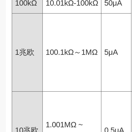
100kΩ
10.01kΩ-100kΩ
50μA
1兆欧
100.1kΩ～1MΩ
5μA
1.001MΩ ~
10兆欧
0.5μA