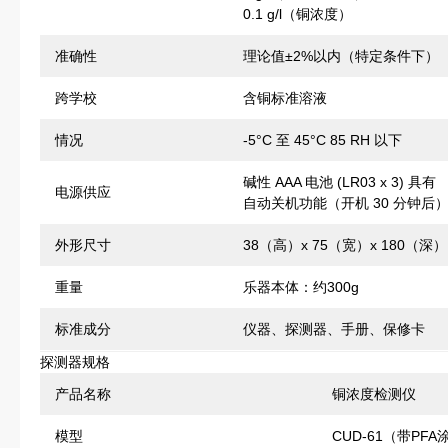
0.1 g/l（铜浓度）
准确性
理论值±2%以内（特定条件下）
跨学校
含铜标准溶液
情况
-5°C 至 45°C 85 RH 以下
碱性 AAA 电池 (LR03 x 3) 具有
电源供应
自动关机功能（开机 30 分钟后
外形尺寸
38（高）x 75（宽）x 180（深）
重量
乐器本体：约300g
标准成分
仪器、探测器、手册、保修卡
探测器规格
产品名称
铜浓度检测仪
模型
CUD-61（带PFA